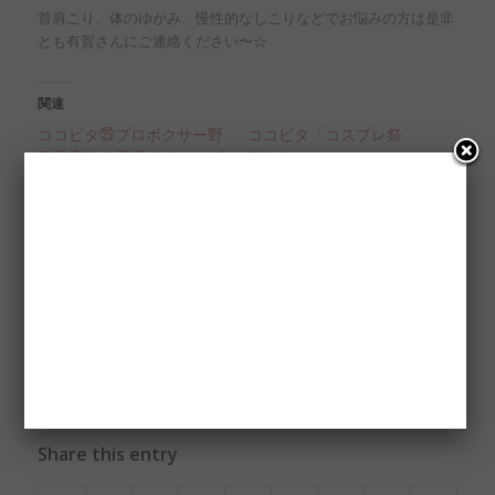
首肩こり、体のゆがみ、慢性的なしこりなどでお悩みの方は是非
とも有賀さんにご連絡ください〜☆
関連
ココビタ㉕プロボクサー野
ココビタ「コスプレ祭
口貴彦さん登場！！ココビ
り！！」
タに右アッパー炸裂！！
2019年4月11日
2019年7月25日
未分類
未分類
ココビタ㉓元レースクイー
ン社長あさみんさんとなぉ
なぉさん登場！！結婚につ
いて語る！！
2019年7月5日
未分類
Share this entry