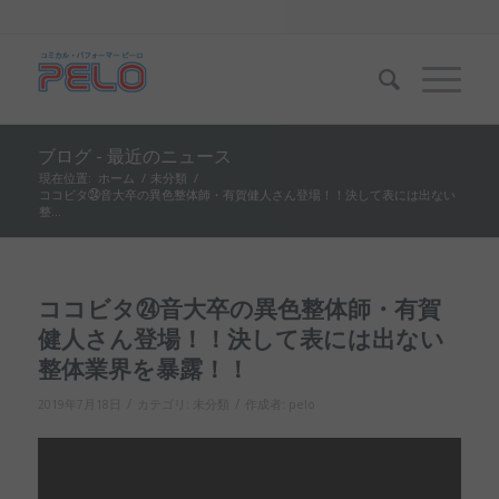
ブログ - 最近のニュース
現在位置:
ホーム
/
未分類
/
ココビタ㉔音大卒の異色整体師・有賀健人さん登場！！決して表には出ない
整...
ココビタ㉔音大卒の異色整体師・有賀
健人さん登場！！決して表には出ない
整体業界を暴露！！
/
/
2019年7月18日
カテゴリ:
未分類
作成者:
pelo