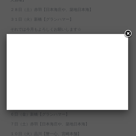
２８日（土）赤羽【日本海庄や、築地日本海】
３１日（火）新橋【グランハマー】
それでは今月もよろしくお願いします☆
2月スケジュール！！
/
/
2026年2月4日
カテゴリ:
出演先・スケジュール情報
作成者:
pelo
３日（火）恵比寿【恵比寿ビヤホール、銀座ライオン、タントタ
ント、つむぎや】渋谷【幸ちゃん】
４日（水）品川【蟹一心、宮崎本舗】
６日（金）新橋【グランハマー】
７日（土）赤羽【日本海庄や、築地日本海】
１０日（火）品川【蟹一心、宮崎本舗】