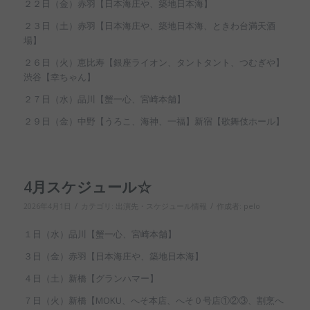
２２日（金）赤羽【日本海庄や、築地日本海】
２３日（土）赤羽【日本海庄や、築地日本海、ときわ台満天酒
場】
２６日（火）恵比寿【銀座ライオン、タントタント、つむぎや】
渋谷【幸ちゃん】
２７日（水）品川【蟹一心、宮崎本舗】
２９日（金）中野【うろこ、海神、一福】新宿【歌舞伎ホール】
4月スケジュール☆
/
/
2026年4月1日
カテゴリ:
出演先・スケジュール情報
作成者:
pelo
１日（水）品川【蟹一心、宮崎本舗】
３日（金）赤羽【日本海庄や、築地日本海】
４日（土）新橋【グランハマー】
７日（火）新橋【MOKU、へそ本店、へそ０号店①②③、割烹へ