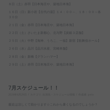
８日（土）赤羽【日本海庄や、築地日本海】
１６日（日）新小岩【古代の湯】１４：００～、１８：００～各
３０分
２１日（金）赤羽【日本海庄や、築地日本海】
２２日（土）さいたま新都心、北与野【炭銀３店舗】
２５日（火）中野【海神、うろこ、一福】新宿【歌舞伎ホール】
２６日（水）品川【品川水産、宮崎本舗】
２８日（金）新橋【グランハマー】
２９日（土）赤羽【日本海庄や、築地日本海】
7月スケジュール！！
/
/
2026年6月29日
カテゴリ:
出演先・スケジュール情報
作成者:
pelo
最近は涼しくて助かります☆これから暑くなるのでしょうか？