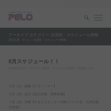
アーカイブ カテゴリー: 出演先・スケジュール情報
現在位置:
ホーム
/
出演先・スケジュール情報
8月スケジュール！！
/
/
2026年8月2日
カテゴリ:
出演先・スケジュール情報
作成者:
pelo
３日（火）新橋【グランハマー】
４日（水）品川【品川水産、宮崎本舗】
７日（金）川崎【やきとりセンター川崎リパーク店、九州自慢、
北海道】