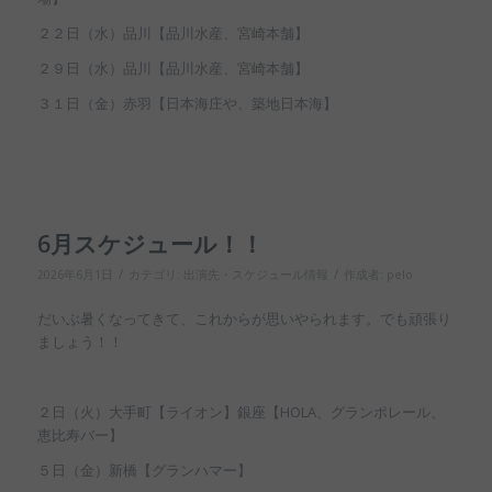
２２日（水）品川【品川水産、宮崎本舗】
２９日（水）品川【品川水産、宮崎本舗】
３１日（金）赤羽【日本海庄や、築地日本海】
6月スケジュール！！
/
/
2026年6月1日
カテゴリ:
出演先・スケジュール情報
作成者:
pelo
だいぶ暑くなってきて、これからが思いやられます。でも頑張り
ましょう！！
２日（火）大手町【ライオン】銀座【HOLA、グランポレール、
恵比寿バー】
５日（金）新橋【グランハマー】