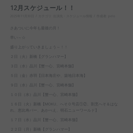
12月スケジュール！！
/
/
2025年11月30日
カテゴリ:
出演先・スケジュール情報
作成者:
pelo
さあついに今年も最後の月！
早い～☆
盛り上がっていきましょう～！！
２日（火）新橋【グランハマー】
３日（水）品川【蟹一心、宮崎本舗】
５日（金）赤羽【日本海庄や、築地日本海】
９日（水）品川【蟹一心、宮崎本舗】
１０日（水）品川【蟹一心、宮崎本舗】
１６日（火）新橋【MOKU、へそ０号店①②、割烹へそ＆はな
れ、恵比寿バー、あかべえ、明石ニューワールド】
１７日（水）品川【蟹一心、宮崎本舗】
２２日（月）新橋【グランハマー】