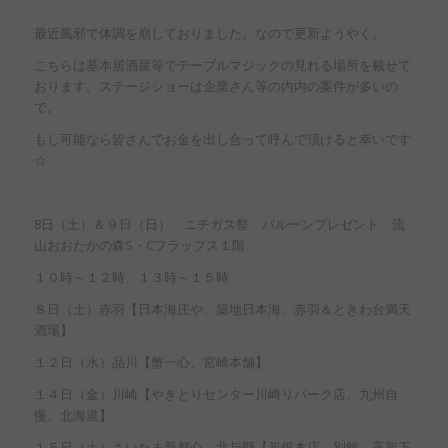
最近風邪で体調を崩しておりました。なので更新ようやく。
こちらは基本居酒屋等でテーブルマジックの見れる場所を載せて
おります。ステージショーは企業さん等の内内の案件が多いの
で。
もし可能なら皆さんでお金を出し合って呼んで頂けると幸いです
☆
8日（土）＆９日（日） ニチガス祭 バルーンプレゼント 流
山おおたかの森S・Cフラップス１階
１０時～１２時、１３時～１５時
８日（土）赤羽【日本海庄や、築地日本海、赤羽＆ときわ台満天
酒場】
１２日（水）品川【蟹一心、宮崎本舗】
１４日（金）川崎【やきとりセンター川崎リパーク店、九州自
慢、北海道】
１５日（土）さいたま新都心、北与野【炭銀本店、別館、高架下