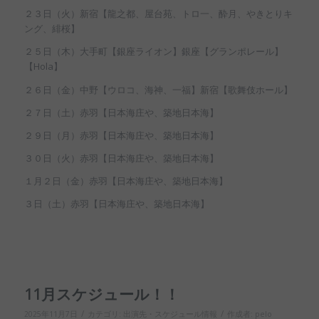
２３日（火）新宿【龍之都、屋台苑、トロ一、酔月、やきとりキ
ング、緋桜】
２５日（木）大手町【銀座ライオン】銀座【グランポレール】
【Hola】
２６日（金）中野【ウロコ、海神、一福】新宿【歌舞伎ホール】
２７日（土）赤羽【日本海庄や、築地日本海】
２９日（月）赤羽【日本海庄や、築地日本海】
３０日（火）赤羽【日本海庄や、築地日本海】
１月２日（金）赤羽【日本海庄や、築地日本海】
３日（土）赤羽【日本海庄や、築地日本海】
11月スケジュール！！
/
/
2025年11月7日
カテゴリ:
出演先・スケジュール情報
作成者:
pelo