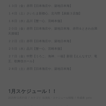
１３日（金）赤羽【日本海庄や、築地日本海】
１４日（土）さいたま新都心、北与野【炭銀３店舗】
１８日（水）品川【蟹一心、宮崎本舗】
２０日（金）赤羽【日本海庄や、築地日本海、赤羽＆ときわ台満
天酒場】
２２日（日）赤羽【日本海庄や、築地日本海】
２５日（水）品川【蟹一心、宮崎本舗】
２７日（金）中野【うろこ、海神、一福】新宿【えんなすび、竜
王、歌舞伎ホール】
２８日（土）赤羽【日本海庄や、築地日本海】
1月スケジュール！！
/
/
2025年12月31日
カテゴリ:
出演先・スケジュール情報
作成者:
pelo