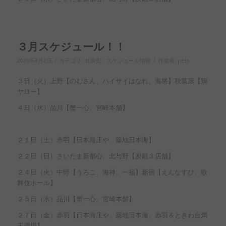
３月スケジュール！！
/
/
2026年3月2日
カテゴリ:
出演先・スケジュール情報
作成者:
pelo
３日（火）上野【のむさん、ハイサイはなれ、海将】秋葉原【鶏
ヤロー】
４日（水）品川【蟹一心、宮崎本舗】
２１日（土）赤羽【日本海庄や、築地日本海】
２２日（日）さいたま新都心、北与野【炭銀３店舗】
２４日（火）中野【うろこ、海神、一福】新宿【えんなすび、歌
舞伎ホール】
２５日（水）品川【蟹一心、宮崎本舗】
２７日（金）赤羽【日本海庄や、築地日本海、赤羽＆ときわ台満
天酒場】