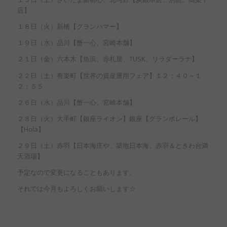
店】
１８日（火）新橋【グランハマー】
１９日（水）品川【蟹一心、宮崎本舗】
２１日（金）六本木【魚浜、赤札屋、TUSK、リラダーラナ】
２２日（土）有楽町【世界の資産運用フェア】１２：４０～１
２：５５
２６日（水）品川【蟹一心、宮崎本舗】
２８日（火）大手町【銀座ライオン】銀座【グランポレール】
【Hola】
２９日（土）赤羽【日本海庄や、築地日本海、赤羽＆ときわ台満
天酒場】
予定なので変更になることもあります。
それでは今月もよろしくお願いします☆