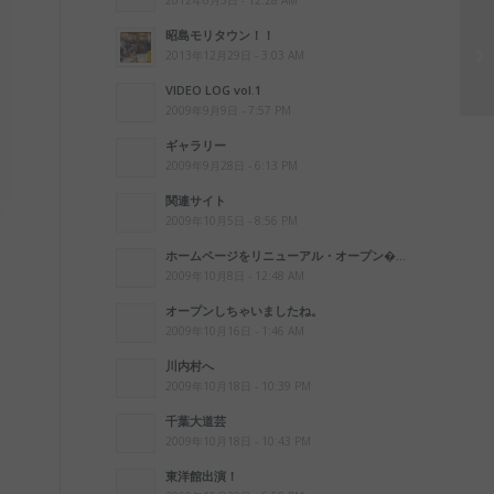
2012年6月3日 - 12:28 AM
昭島モリタウン！！
コ
2013年12月29日 - 3:03 AM
前
VIDEO LOG vol.1
2009年9月9日 - 7:57 PM
ギャラリー
2009年9月28日 - 6:13 PM
関連サイト
2009年10月5日 - 8:56 PM
ホームページをリニューアル・オープン�...
2009年10月8日 - 12:48 AM
オープンしちゃいましたね。
2009年10月16日 - 1:46 AM
川内村へ
2009年10月18日 - 10:39 PM
千葉大道芸
2009年10月18日 - 10:43 PM
東洋館出演！