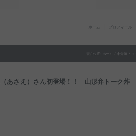
ホーム
プロフィール
現在位置:
ホーム
/
未分類
/
コ
恵（あさえ）さん初登場！！ 山形弁トーク炸