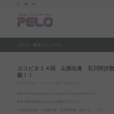
ブログ - 最近のニュース
ココビタ１４回 山形出身 石川阿沙
裂！！
/
/
2019年4月19日
カテゴリ:
未分類
作成者:
pelo
https://www.youtube.com/watch?v=gNe4nHvGOsY
昨日18日は恒例のココビタ収録日でした☆
今回は初登場！！山形出身「石川阿沙恵（あさえ）」さん！！