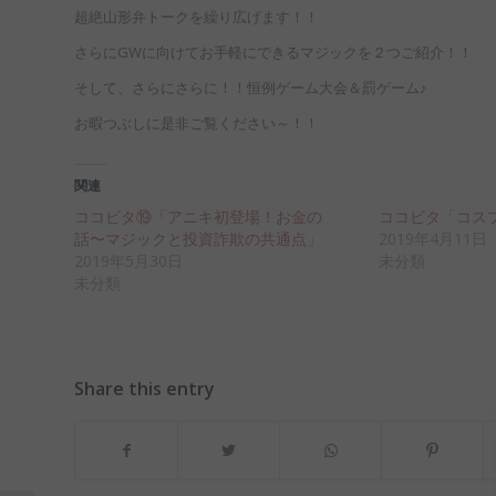
超絶山形弁トークを繰り広げます！！
さらにGWに向けてお手軽にできるマジックを２つご紹介！！
そして、さらにさらに！！恒例ゲーム大会＆罰ゲーム♪
お暇つぶしに是非ご覧ください～！！
関連
ココビタ⑲「アニキ初登場！お金の
ココビタ「コス
話〜マジックと投資詐欺の共通点」
2019年4月11日
2019年5月30日
未分類
未分類
Share this entry