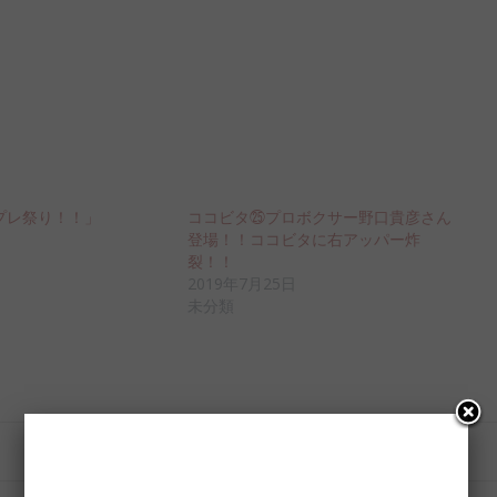
プレ祭り！！」
ココビタ㉕プロボクサー野口貴彦さん
登場！！ココビタに右アッパー炸
裂！！
2019年7月25日
未分類