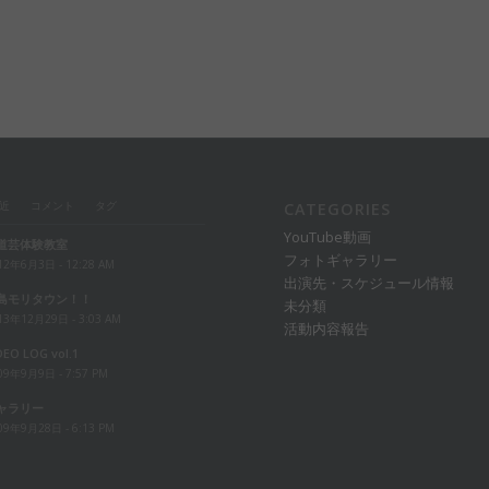
近
コメント
タグ
CATEGORIES
YouTube動画
道芸体験教室
フォトギャラリー
12年6月3日 - 12:28 AM
出演先・スケジュール情報
島モリタウン！！
未分類
13年12月29日 - 3:03 AM
活動内容報告
DEO LOG vol.1
09年9月9日 - 7:57 PM
ャラリー
09年9月28日 - 6:13 PM