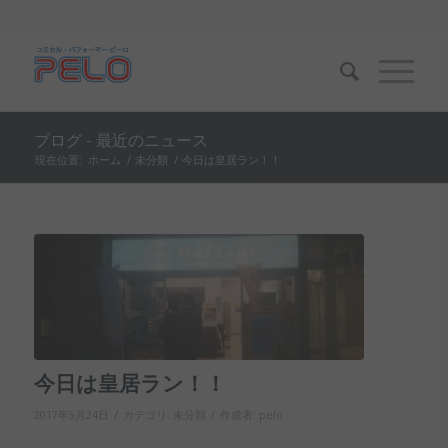
ブログ - 最近のニュース
現在位置:
ホーム
/
未分類
/
今日は皇居ラン！！
今日は皇居ラン！！
/
/
2017年5月24日
カテゴリ:
未分類
作成者:
pelo