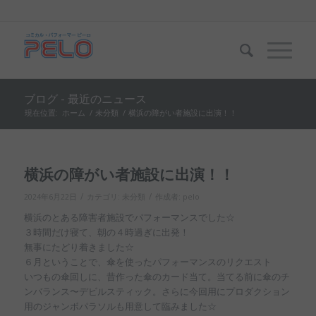
ブログ - 最近のニュース
現在位置:
ホーム
/
未分類
/
横浜の障がい者施設に出演！！
横浜の障がい者施設に出演！！
/
/
2024年6月22日
カテゴリ:
未分類
作成者:
pelo
横浜のとある障害者施設でパフォーマンスでした☆
３時間だけ寝て、朝の４時過ぎに出発！
無事にたどり着きました☆
６月ということで、傘を使ったパフォーマンスのリクエスト
いつもの傘回しに、昔作った傘のカード当て。当てる前に傘のチ
ンバランス〜デビルスティック。さらに今回用にプロダクション
用のジャンボパラソルも用意して臨みました☆