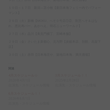
１０日～１７日 新潟⇔苫小牧【新日本海フェリー内でパフォー
マンス】
２６日（火）新橋【MOKU、へそ０号店①②、割烹へそ＆はな
れ、恵比寿バー、あかべえ、明石ニューワールド】
２７日（水）品川【美見門横丁、宮崎本舗】
２９日（金）さいたま新都心、北与野【炭銀本店、別館、高架下
店】
３０日（土）赤羽【日本海庄や、築地日本海、満天酒場】
関連
4月スケジュール☆
3月スケジュール！！
2026年4月1日
2025年2月28日
出演先・スケジュール情報
出演先・スケジュール情報
6月スケジュール！！
2026年6月1日
出演先・スケジュール情報