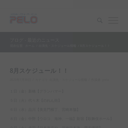
ブログ - 最近のニュース
現在位置:
ホーム
/
出演先・スケジュール情報
/
8月スケジュール！！
8月スケジュール！！
/
/
2025年7月30日
カテゴリ:
出演先・スケジュール情報
作成者:
pelo
１日（金）新橋【グランハマー】
５日（火）代々木【のれん街】
６日（水）品川【美見門横丁、宮崎本舗】
８日（金）中野【ウロコ、海神、一福】新宿【歌舞伎ホール】
９日（土）赤羽【日本海庄や、築地日本海、満天酒場】