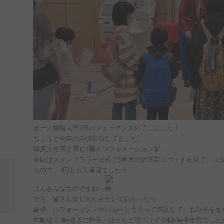
ボーノ相模大野3回パフォーマンス終了しました！！
ちょうど去年の今頃出演してました。
場所は今回と同じ2階インフォメーション前。
今回はスタンプラリー形式で3箇所の大道芸スポットを見て、ス
なので、3回とも大盛況でした☆
4月スケジュール☆
げんきんなものですね～
でも、皆さん楽しめたみたいで良かった☆
結構、パフォーマンスやバルーンもらって満足して、お菓子をも
昨晩遅く0時過ぎに帰宅、ほとんど寝つけず今朝5時半出発でし