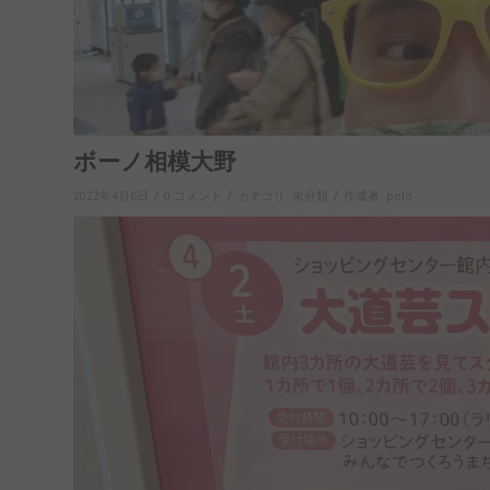
ボーノ相模大野
/
/
/
2022年4月6日
0 コメント
カテゴリ:
未分類
作成者:
pelo