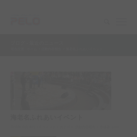
ブログ - 最近のニュース
現在位置:
ホーム
/
活動内容報告
/
海老名ふれあいイベント
海老名ふれあいイベント
/
/
/
2010年10月18日
0 コメント
カテゴリ:
活動内容報告
作成者:
pelo