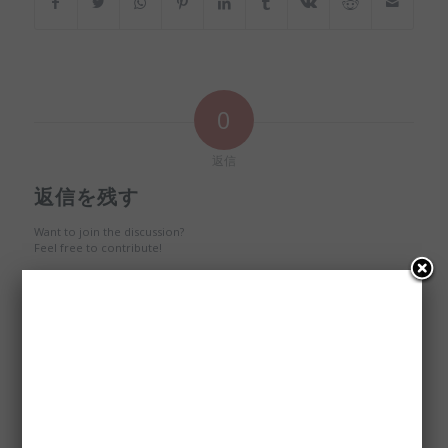
0
返信
返信を残す
Want to join the discussion?
Feel free to contribute!
※
名前
※
メール
サイト