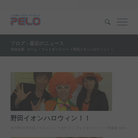
ブログ - 最近のニュース
現在位置:
ホーム
/
フォトギャラリー
/
野田イオンハロウィン！！
野田イオンハロウィン！！
/
/
/
2010年10月31日
0 コメント
カテゴリ:
フォトギャラリー
作成者:
pelo