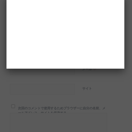
返信
返信を残す
Want to join the discussion?
Feel free to contribute!
※
名前
※
メール
サイト
次回のコメントで使用するためブラウザーに自分の名前、メ
ールアドレス、サイトを保存する。