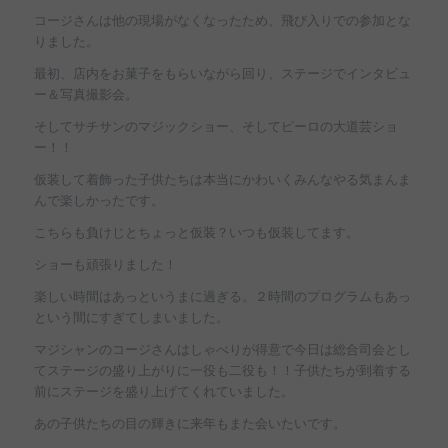
コージさんは他の現場がなくなったため、飛び入りでの参加とな
りました。
最初、店内をお菓子をもらいながら回り、ステージでインタビュ
ー＆写真撮影会。
そしてサチサンのマジックショー、そしてピーロの大道芸ショ
ー！！
仮装して着飾った子供たちは本当にかわいくみんなやる気まんま
んで楽しかったです。
こちらも負けじとちょっと仮装？いつも仮装してます。
ショーも頑張りました！
楽しい時間はあっというまに過ぎる。２時間のプログラムもあっ
という間にすぎてしまいました。
マジシャンのコージさんはしゃべりが得意で今日は総合司会とし
てステージの盛り上がりに一役も二役も！！子供たちが到着する
前にステージを盛り上げてくれていました。
あの子供たちの目の輝きに来年もまた会いたいです。